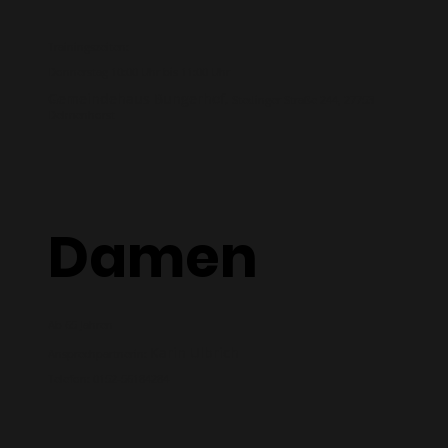
Trainingszeiten:
Donnerstag 10:00 Uhr bis 11:00 Uhr
Gemeindehaus Bungerhof,
Stedinger Straße 244, 27753
Delmenhorst
Damen
Ab 65 Jahren
Karin Ulbrich
Ansprechpartnerin:
Telefon: 0152-56184284