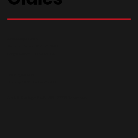
Ansprechpartner:
Thorsten Bartels 0173-2452683
Gregor Kasper 0172-4321994
Trainingszeiten:
Dienstag 19:00 Uhr bis 20:00 Uhr
Am Tell, Stedinger Straße 233a, 27753 Delmenhorst