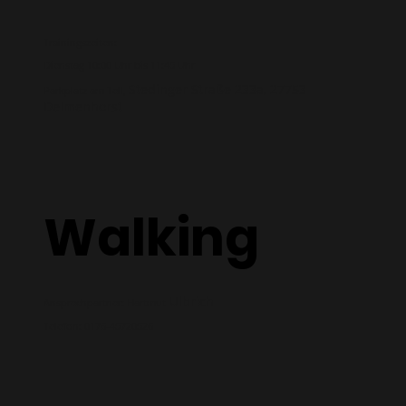
Trainingszeiten:
Dienstag 10:00 Uhr bis 11:45 Uhr
Stedinger Straße 233a, 27753
Parkplatz am Tell,
Delmenhorst
Walking
Ulbrich
Ansprechpartner: Hartmut
Telefon: 0176-45720526